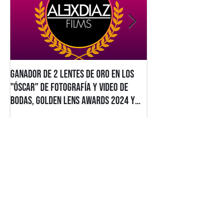
Ganador de 2 Lentes de Oro en los
Alex Diaz Films Gan
"Óscar" de Fotografía y Video de
Estatuillas en los 
Bodas, Golden Lens Awards 2024 y
2025/2026
2025
Entradas recientes
Ganador de 2 Lentes de Oro en