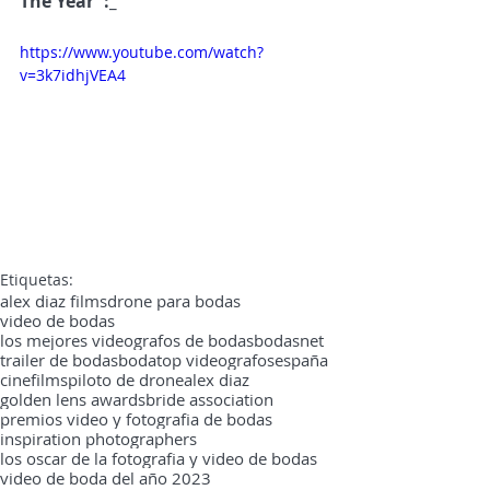
The Year":_
https://www.youtube.com/watch?
v=3k7idhjVEA4
Etiquetas:
alex diaz films
drone para bodas
video de bodas
los mejores videografos de bodas
bodasnet
trailer de bodas
boda
top videografos
españa
cine
films
piloto de drone
alex diaz
golden lens awards
bride association
premios video y fotografia de bodas
inspiration photographers
los oscar de la fotografia y video de bodas
video de boda del año 2023