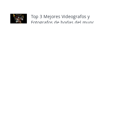
Top 3 Mejores Videografos y
Fotografos de bodas del mundo
2 Nominaciones a los "Óscar"
de Fotografía y Video de Bodas,
Golden Lens Awards 2023
Ganador del Premio
Internacional de la Imagen
Luces de Granada 2023
Archivo