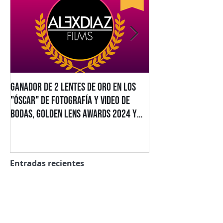
Ganador de 2 Lentes de Oro en los
Alex Diaz Films Gan
"Óscar" de Fotografía y Video de
Estatuillas en los 
Bodas, Golden Lens Awards 2024 y
2025/2026
2025
Entradas recientes