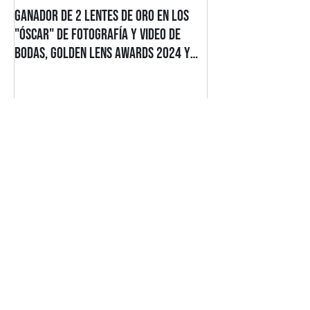
Ganador de 2 Lentes de Oro en los
Alex Diaz Films Gan
"Óscar" de Fotografía y Video de
Estatuillas en los 
Bodas, Golden Lens Awards 2024 y
2025/2026
2025
Entradas recientes
Ganador de 2 Lentes de Oro en
los "Óscar" de Fotografía y
Video de Bodas, Golden Lens
Awards 2024 y 2025
Alex Diaz Films Ganador de 2
Estatuillas en los Premios FEPFI