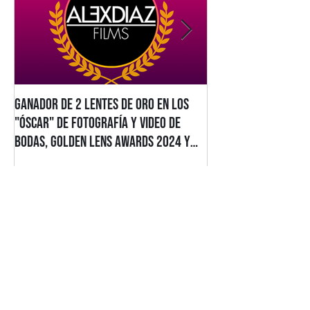
Ganador de 2 Lentes de Oro en los
Alex Diaz Films Gan
"Óscar" de Fotografía y Video de
Estatuillas en los 
Bodas, Golden Lens Awards 2024 y
2025/2026
2025
Entradas recientes
Ganador de 2 Lentes de Oro en
los "Óscar" de Fotografía y